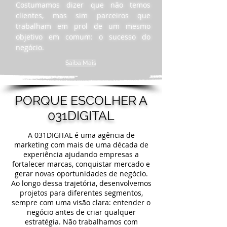
Costumamos dizer que não temos
clientes, mas sim parceiros que
trabalham em prol de um mesmo
objetivo em comum: o sucesso do
negócio.
Saiba Mais
PORQUE ESCOLHER A
031DIGITAL
A 031DIGITAL é uma agência de
marketing com mais de uma década de
experiência ajudando empresas a
fortalecer marcas, conquistar mercado e
gerar novas oportunidades de negócio.
Ao longo dessa trajetória, desenvolvemos
projetos para diferentes segmentos,
sempre com uma visão clara: entender o
negócio antes de criar qualquer
estratégia. Não trabalhamos com