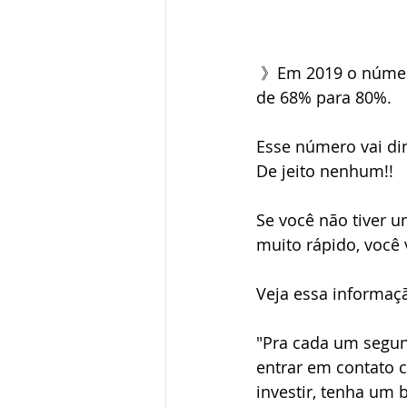
 》Em 2019 o número de pesquisas no Google que começaram pelo celular aumentou 
de 68% para 80%.
Esse número vai di
De jeito nenhum!!
Se você não tiver 
muito rápido, você 
Veja essa informaç
"Pra cada um segun
entrar em contato 
investir, tenha um 