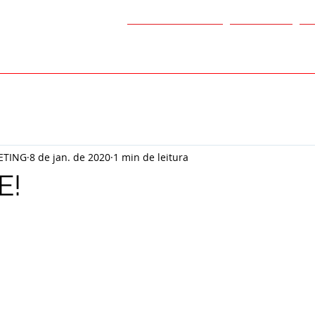
Quem Somos
Serviços
P
ETING
8 de jan. de 2020
1 min de leitura
E!