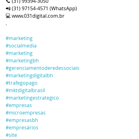
📞 (31) 99394-3050
📲 (31) 97154-4571 (WhatsApp)
💻 www.031digital.com.br
.
#marketing
#socialmedia
#marketing
#marketingbh
#gerenciamentoderedessociais
#marketingdigitalbh
#trafegopago
#mktdigitalbrasil
#marketingestrategico
#empresas
#microempresas
#empresasbh
#empresários
#site