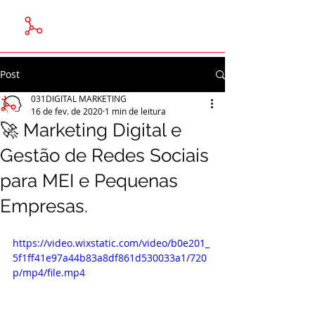
Post
031DIGITAL MARKETING
16 de fev. de 2020
1 min de leitura
🚀 Marketing Digital e
Gestão de Redes Sociais
para MEI e Pequenas
Empresas.
https://video.wixstatic.com/video/b0e201_
5f1ff41e97a44b83a8df861d530033a1/720
p/mp4/file.mp4