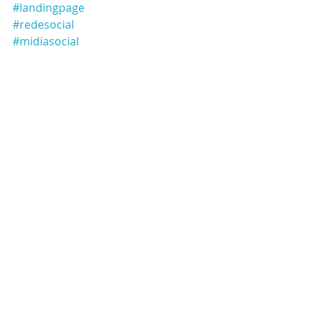
#landingpage
#redesocial
#midiasocial
Posts recentes
Ver tudo